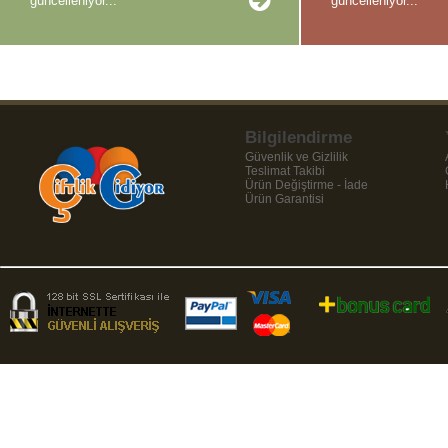
güncelleniyor...
güncelleniyor...
Bilgilendirme
Güvenlik ve Gizlilik
Teslimat Takibi
Ürün Değiştirme - İade
Ürün Garantisi