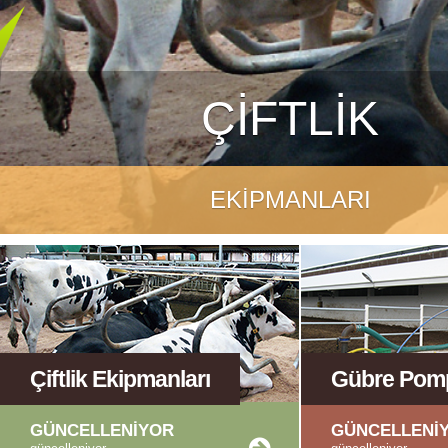
ÇİFTLİK
EKİPMANLARI
Çiftlik Ekipmanları
Gübre Pom
GÜNCELLENİYOR
GÜNCELLENİ