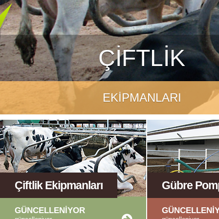
ÇİFTLİK
EKİPMANLARI
Çiftlik Ekipmanları
Gübre Pom
GÜNCELLENİYOR
GÜNCELLENİ