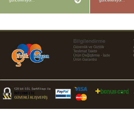
güncelleniyor...
güncelleniyor...
Bilgilendirme
Güvenlik ve Gizlilik
Teslimat Takibi
Ürün Değiştirme - İade
Ürün Garantisi